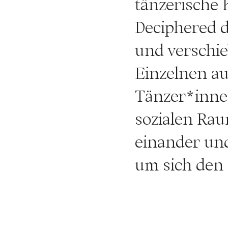
tänzerische 
Deciphered d
und verschi
Einzelnen au
Tänzer*inne
sozialen Ra
einander und
um sich den