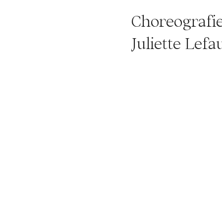
Choreografie
Juliette Lefa
Steltner, Fa
Produktionsle
Dramaturgie
Djing und S
Kompa, Danij
Vaskova Lich
Recherche An
Bryan Vit