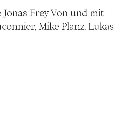
 Jonas Frey Von und mit
uconnier, Mike Planz, Lukas
nny Vaucher Outside Eye,
itung Julie Pécard
 Célestine Hennermann
ounddesign Johannes
el Lokas Kostüme Petra
t Stefan Grießhaber
toine Ragot, Frieda Frost,