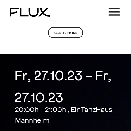
Zum
Inhalt
springen
ALLE TERMINE
Fr, 27.10.23 - Fr,
27.10.23
20:00h - 21:00h , EinTanzHaus
Mannheim