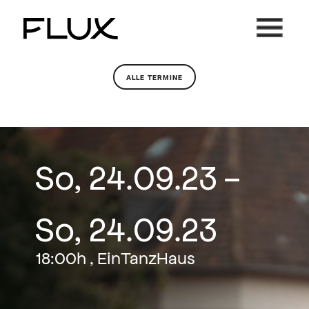
Zum
Inhalt
springen
ALLE TERMINE
So, 24.09.23 -
So, 24.09.23
18:00h , EinTanzHaus