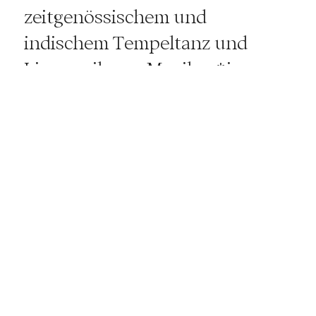
zeitgenössischem und
indischem Tempeltanz und
Livemusik von Musiker*innen
der Orientalischen
Musikakademie.
MEHR INFOS
Gefördert durch
Ein gemeinsames Projekt von
Orientalischer Musikakademie
Mannheim & EinTanzHaus