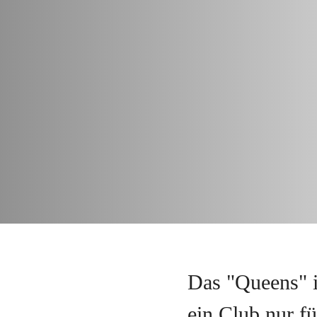
Das "Queens" i
ein Club nur f