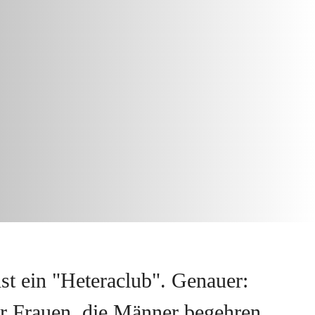
st ein "Heteraclub". Genauer:
ür Frauen, die Männer begehren.