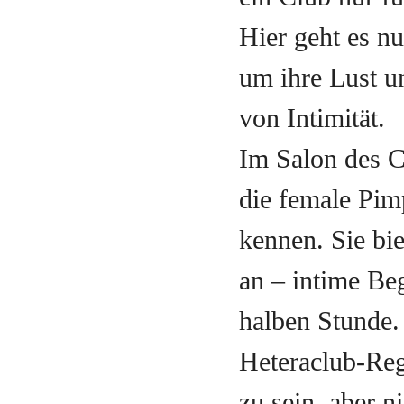
Hier geht es n
um ihre Lust un
von Intimität.
Im Salon des C
die female Pim
kennen. Sie b
an – intime Be
halben Stunde.
Heteraclub-Reg
zu sein, aber 