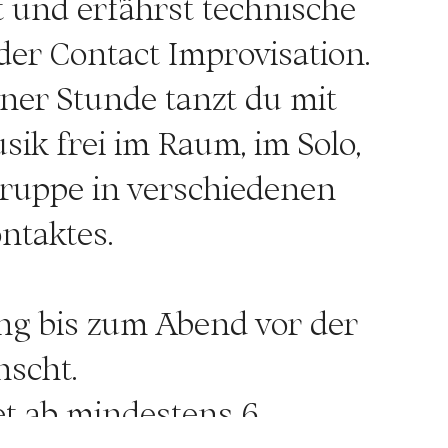
t und erfährst technische
er Contact Improvisation.
iner Stunde tanzt du mit
ik frei im Raum, im Solo,
 Gruppe in verschiedenen
ntaktes.
g bis zum Abend vor der
nscht.
et ab mindestens 6