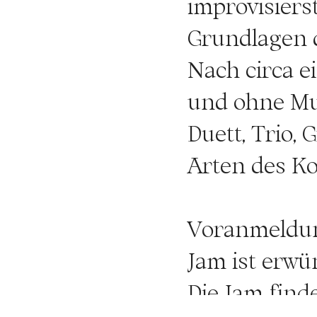
improvisiers
Grundlagen d
Nach circa e
und ohne Mus
Duett, Trio,
Arten des Ko
Voranmeldun
Jam ist erwü
Die Jam find