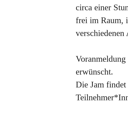
circa einer St
frei im Raum, 
verschiedenen 
Voranmeldung b
erwünscht.
Die Jam findet
Teilnehmer*Inn
Kurze Whatsap
0152/28662733